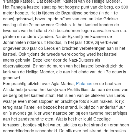
‘Panagia kasteel’. Dat betekent: ‘kasteel van de Heilige Moeder’.
Het Panagia kasteel staat op het hoogste punt van de berg, op 300
meter hoogte. Het is tijdens de Byzantijnse periode (in de 11e
eeuw) gebouwd, boven op de ruïnes van een antieke Griekse
vesting uit de 7e eeuw voor Christus. In het kasteel konden de
inwoners van het eiland zich beschermen tegen aanvallen van o.a.
piraten en andere vijanden. Na de Byzantijnen kwamen de
Johannieten ridders uit Rhodos, in het jaar 1309, zij verbleven
ongeveer 200 jaar op Leros en brachten verbeteringen aan in het
kasteel. Ook tijdens de tweede wereldoorlog werd het kasteel
intens gebruikt. Deze keer door de Nazi-Duitsers als
observatiepost. Binnen de muren van het kasteel bevindt zich de
kerk van de Heilige Moeder, die aan het einde van de 17e eeuw is
gebouwd.
Een prachtig uitzicht over Agia Marina,
Platanos
en de baai van
Alinda heb je vanaf het kerkje van Profitis Ilias, dat aan de rand van
de berg bij het kasteel staat. Het is een van de plekken van Leros
waar je even moet stoppen en prachtige foto’s kunt maken. Ik rijd
terug naar Panteli en bezoek het strand. Ik blijf zo’n anderhalf uur
en ’s avonds ga ik er weer naartoe om bij een taverne met tafeltjes
aan het zandstrand te eten. Wat is het hier leuk! Gezellige
terrassen, bootjes bij het water, tafeltjes op het strand en eromheen
oogverblindende schoonheid. De blik over het strand, de terrasjes