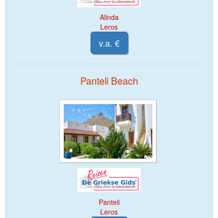
Alinda
Leros
v.a. €
Panteli Beach
Panteli
Leros