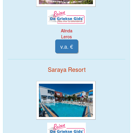
Alinda
Leros
v.a. €
Saraya Resort