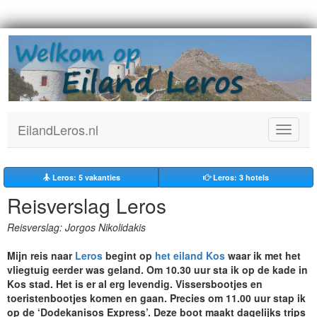
EilandLeros.nl
Toggle
navigat
Leros: 5
vakanties
Leros: 3 hotels
Reisverslag Leros
Reisverslag: Jorgos Nikolidakis
Mijn reis naar
Leros
begint op
het eiland Kos
waar ik met het
vliegtuig eerder was geland. Om 10.30 uur sta ik op de kade in
Kos stad. Het is er al erg levendig. Vissersbootjes en
toeristenbootjes komen en gaan. Precies om 11.00 uur stap ik
op de ‘Dodekanisos Express’. Deze boot maakt dagelijks trips