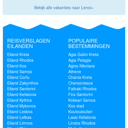
Bekijk alle vakanties naar Leros»
REISVERSLAGEN
POPULAIRE
EILANDEN
BESTEMMINGEN
Eiland Kreta
Agia Galini Kreta
Eiland Rhodos
Agia Pelagia
Eiland Kos
Agios Nikolaos
Eiland Samos
Athene
Eiland Corfu
Chania Kreta
Eiland Zakynthos
Chersonissos
Eiland Santorini
Faliraki Rhodos
Eiland Kefalonia
Fira Santorini
Eiland Kythira
Kokkari Samos
Eiland Mykonos
Kos stad
Eiland Lesbos
Koutouloufari
Eiland Lefkas
Lassi Kefalonia
Eiland Limnos
Lindos Rhodos