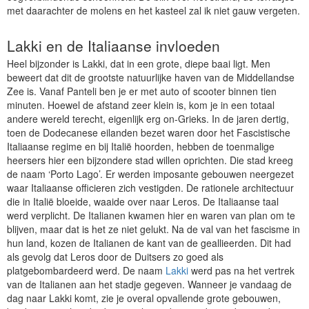
met daarachter de molens en het kasteel zal ik niet gauw vergeten.
Lakki en de Italiaanse invloeden
Heel bijzonder is Lakki, dat in een grote, diepe baai ligt. Men
beweert dat dit de grootste natuurlijke haven van de Middellandse
Zee is. Vanaf Panteli ben je er met auto of scooter binnen tien
minuten. Hoewel de afstand zeer klein is, kom je in een totaal
andere wereld terecht, eigenlijk erg on-Grieks. In de jaren dertig,
toen de Dodecanese eilanden bezet waren door het Fascistische
Italiaanse regime en bij Italië hoorden, hebben de toenmalige
heersers hier een bijzondere stad willen oprichten. Die stad kreeg
de naam ‘Porto Lago’. Er werden imposante gebouwen neergezet
waar Italiaanse officieren zich vestigden. De rationele architectuur
die in Italië bloeide, waaide over naar Leros. De Italiaanse taal
werd verplicht. De Italianen kwamen hier en waren van plan om te
blijven, maar dat is het ze niet gelukt. Na de val van het fascisme in
hun land, kozen de Italianen de kant van de geallieerden. Dit had
als gevolg dat Leros door de Duitsers zo goed als
platgebombardeerd werd. De naam
Lakki
werd pas na het vertrek
van de Italianen aan het stadje gegeven. Wanneer je vandaag de
dag naar Lakki komt, zie je overal opvallende grote gebouwen,