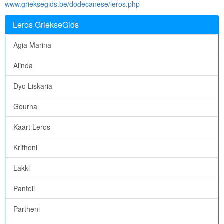
www.grieksegids.be/dodecanese/leros.php
Leros GriekseGids
Agia Marina
Alinda
Dyo Liskaria
Gourna
Kaart Leros
Krithoni
Lakki
Panteli
Partheni