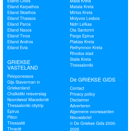
Eiland Chios
Malia Kreta
Eiland Karpathos
Matala Kreta
Eiland Skiathos
Mirtos Kreta
Eiland Thassos
Molyvos Lesbos
Eiland Paros
Nidri Lefkas
Eiland Naxos
Oia Santorini
Eiland Tinos
Parga Epirus
Eiland Andros
Plakias Kreta
Eiland Evia
Rethymnon Kreta
Rhodos stad
Stalis Kreta
GRIEKSE
Thessaloniki
VASTELAND
Peloponessos
De GRIEKSE GIDS
Gijs Staverman in
Griekenland
Contact
Chalkidiki reisverslag
Privacy policy
Noordwest Macedonië
Disclaimer
Thessaloniki citytrip
Adverteren
Epirus
Algemene voorwaarden
Pilion
Nieuwsbrief
Thessalië
© De Griekse Gids 2000-
Thracië
2026