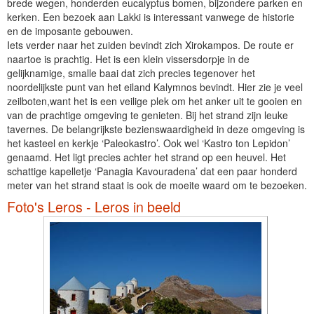
brede wegen, honderden eucalyptus bomen, bijzondere parken en
kerken. Een bezoek aan Lakki is interessant vanwege de historie
en de imposante gebouwen.
Iets verder naar het zuiden bevindt zich Xirokampos. De route er
naartoe is prachtig. Het is een klein vissersdorpje in de
gelijknamige, smalle baai dat zich precies tegenover het
noordelijkste punt van het eiland Kalymnos bevindt. Hier zie je veel
zeilboten,want het is een veilige plek om het anker uit te gooien en
van de prachtige omgeving te genieten. Bij het strand zijn leuke
tavernes. De belangrijkste bezienswaardigheid in deze omgeving is
het kasteel en kerkje ‘Paleokastro’. Ook wel ‘Kastro ton Lepidon’
genaamd. Het ligt precies achter het strand op een heuvel. Het
schattige kapelletje ‘Panagia Kavouradena’ dat een paar honderd
meter van het strand staat is ook de moeite waard om te bezoeken.
Foto's Leros - Leros in beeld