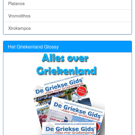
Platanos
Vromolithos
Xirokampos
Het Griekenland Glossy