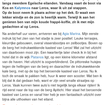
langs meerdere Egeïsche eilanden. Vandaag vaart de boot via
Kos en
Kalymnos
naar Leros, waar ik uit zal stappen.
Op de boot neem ik plaats achter op het dek. Er waait een
lekker windje en de zon is heerlijk warm. Terwijl ik aan het
genieten ben van mijn koude frappé-koffie, zit ik met mijn
gedachten al op Leros.
Na anderhalf uur varen, arriveren we bij
Agia Marina
. Mijn eerste
indruk bij het zien van het stadje is zeer positief. Leuke terrasjes,
kleurrijke gebouwen, overal vissersbootjes en zeilbootjes. Boven op
de berg het indrukwekkende kasteel van Leros! Wat zal het uitzicht
van daarboven mooi zijn. Een kwartiertje later check ik in bij het
hotel dat in de wijk
Platanos
ligt, op een kleine kilometer afstand
van de haven. Het uitzicht is oogverblindend. De pittoreske huisjes
tegen de hellingen van de berg en daarachter de indrukwekkende
kale berg, met op de top het beroemde kasteel van Leros. Nu ik
toch de smaak te pakken heb, huur ik weer een scooter. Wat ben ik
blij dat ik dat gedaan heb, want er zijn veel smalle straatjes op
Leros. Vaak kunnen twee auto’s niet tegelijk langs elkaar rijden! Ik
rijd eerst naar de top van de berg Apitichi. Hier staat het beroemde
kasteel van Leros en vanaf hier heb je een fantastisch uitzicht over
bijna alle uithoeken van het eiland.