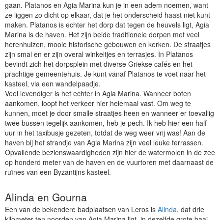
gaan. Platanos en Agia Marina kun je in een adem noemen, want
ze liggen zo dicht op elkaar, dat je het onderscheid haast niet kunt
maken. Platanos is echter het dorp dat tegen de heuvels ligt, Agia
Marina is de haven. Het zijn beide traditionele dorpen met veel
herenhuizen, mooie historische gebouwen en kerken. De straatjes
zijn smal en er zijn overal winkeltjes en terrasjes. In Platanos
bevindt zich het dorpsplein met diverse Griekse cafés en het
prachtige gemeentehuis. Je kunt vanaf Platanos te voet naar het
kasteel, via een wandelpaadje.
Veel levendiger is het echter in Agia Marina. Wanneer boten
aankomen, loopt het verkeer hier helemaal vast. Om weg te
kunnen, moet je door smalle straatjes heen en wanneer er toevallig
twee bussen tegelijk aankomen, heb je pech. Ik heb hier een half
uur in het taxibusje gezeten, totdat de weg weer vrij was! Aan de
haven bij het strandje van Agia Marina zijn veel leuke terrassen.
Opvallende bezienswaardigheden zijn hier de watermolen in de zee
op honderd meter van de haven en de vuurtoren met daarnaast de
ruïnes van een Byzantijns kasteel.
Alinda en Gourna
Een van de bekendere badplaatsen van Leros is
Alinda
, dat drie
kilometer ten noorden van Agia Marina ligt, in dezelfde grote baai.