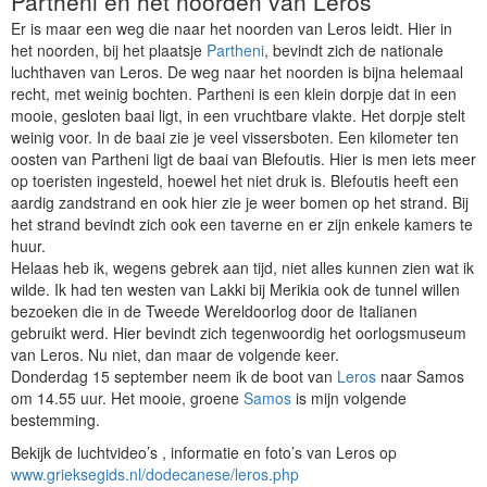
Partheni en het noorden van Leros
Er is maar een weg die naar het noorden van Leros leidt. Hier in
het noorden, bij het plaatsje
Partheni
, bevindt zich de nationale
luchthaven van Leros. De weg naar het noorden is bijna helemaal
recht, met weinig bochten. Partheni is een klein dorpje dat in een
mooie, gesloten baai ligt, in een vruchtbare vlakte. Het dorpje stelt
weinig voor. In de baai zie je veel vissersboten. Een kilometer ten
oosten van Partheni ligt de baai van Blefoutis. Hier is men iets meer
op toeristen ingesteld, hoewel het niet druk is. Blefoutis heeft een
aardig zandstrand en ook hier zie je weer bomen op het strand. Bij
het strand bevindt zich ook een taverne en er zijn enkele kamers te
huur.
Helaas heb ik, wegens gebrek aan tijd, niet alles kunnen zien wat ik
wilde. Ik had ten westen van Lakki bij Merikia ook de tunnel willen
bezoeken die in de Tweede Wereldoorlog door de Italianen
gebruikt werd. Hier bevindt zich tegenwoordig het oorlogsmuseum
van Leros. Nu niet, dan maar de volgende keer.
Donderdag 15 september neem ik de boot van
Leros
naar Samos
om 14.55 uur. Het mooie, groene
Samos
is mijn volgende
bestemming.
Bekijk de luchtvideo’s , informatie en foto’s van Leros op
www.grieksegids.nl/dodecanese/leros.php