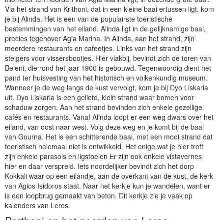
Via het strand van Krithoni, dat in een kleine baai ertussen ligt, kom
je bij Alinda. Het is een van de populairste toeristische
bestemmingen van het eiland. Alinda ligt in de gelijknamige baai,
precies tegenover Agia Marina. In Alinda, aan het strand, zijn
meerdere restaurants en cafeetjes. Links van het strand zijn
steigers voor vissersbootjes. Hier vlakbij, bevindt zich de toren van
Beleni, die rond het jaar 1900 is gebouwd. Tegenwoordig dient het
pand ter huisvesting van het historisch en volkenkundig museum.
Wanneer je de weg langs de kust vervolgt, kom je bij Dyo Liskaria
uit. Dyo Liskaria is een geliefd, klein strand waar bomen voor
schaduw zorgen. Aan het strand bevinden zich enkele gezellige
cafés en restaurants. Vanaf Alinda loopt er een weg dwars over het
eiland, van oost naar west. Volg deze weg en je komt bij de baai
van Gourna. Het is een schitterende baai, met een mooi strand dat
toeristisch helemaal niet is ontwikkeld. Het enige wat je hier treft
zijn enkele parasols en ligstoelen Er zijn ook enkele vistavernes
hier en daar verspreid. Iets noordelijker bevindt zich het dorp
Kokkali waar op een eilandje, aan de overkant van de kust, de kerk
van Agios Isidoros staat. Naar het kerkje kun je wandelen, want er
is een loopbrug gemaakt van beton. Dit kerkje zie je vaak op
kalenders van Leros.